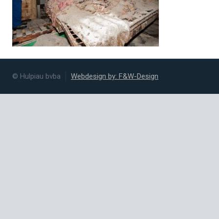
© Hulpiau bvba
Webdesign by: F&W-Design