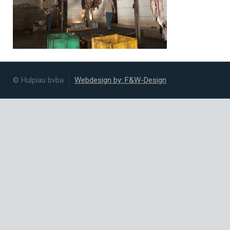
© Hulpiau bvba
Webdesign by: F&W-Design