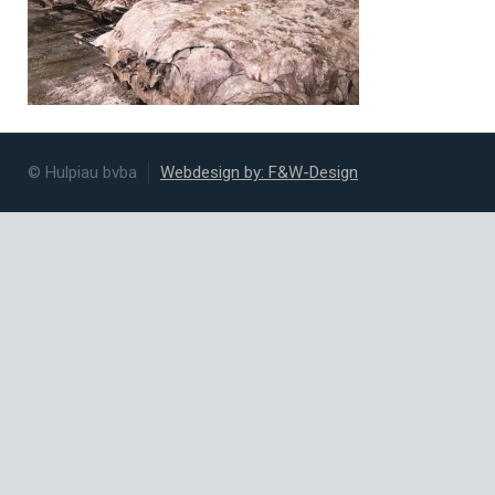
© Hulpiau bvba
Webdesign by: F&W-Design