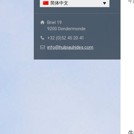
牛
简体中文
Briel 19
9200 Dendermonde
+32 (0)52 45 20 41
info@hulpiauhides.com