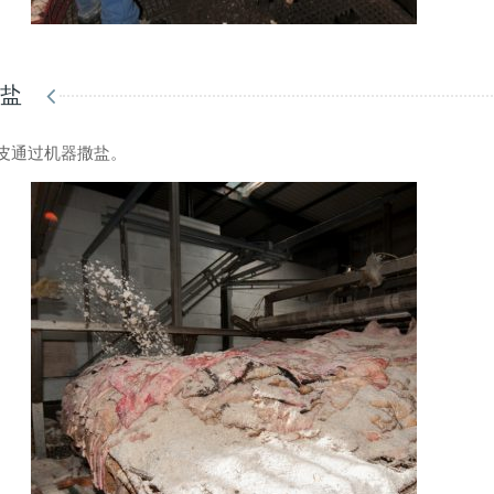
撒盐
皮通过机器撒盐。